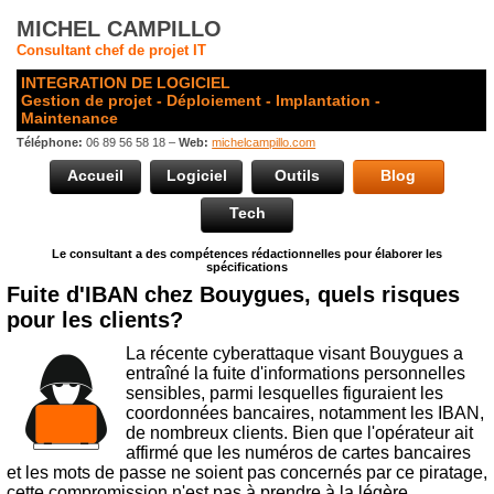
MICHEL CAMPILLO
Consultant chef de projet IT
INTEGRATION DE LOGICIEL
Gestion de projet - Déploiement - Implantation -
Maintenance
Téléphone:
06 89 56 58 18 –
Web:
michelcampillo.com
Accueil
Logiciel
Outils
Blog
Tech
Le consultant a des compétences rédactionnelles pour élaborer les
spécifications
Fuite d'IBAN chez Bouygues, quels risques
pour les clients?
La récente cyberattaque visant Bouygues a
entraîné la fuite d'informations personnelles
sensibles, parmi lesquelles figuraient les
coordonnées bancaires, notamment les IBAN,
de nombreux clients. Bien que l'opérateur ait
affirmé que les numéros de cartes bancaires
et les mots de passe ne soient pas concernés par ce piratage,
cette compromission n'est pas à prendre à la légère.