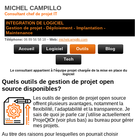
MICHEL CAMPILLO
Consultant chef de projet IT
INTEGRATION DE LOGICIEL
Gestion de projet - Déploiement - Implantation -
Maintenance
Téléphone:
06 89 56 58 18 –
Web:
michelcampillo.com
Accueil
Logiciel
Outils
Blog
Tech
Le consultant appartient à l'équipe projet chargée de la mise en place du
logiciel
Quels outils de gestion de projet open
source disponibles?
Les outils de gestion de projet open source
offrent plusieurs avantages, notamment la
flexibilité, l'adaptabilité et la transparence. Je
sais de quoi je parle car j'utilise actuellement
ProjeQtOr (voir plus bas) au bureau pour gérer
mes projets.
Au titre des raisons pour lesquelles on pourrait choisir