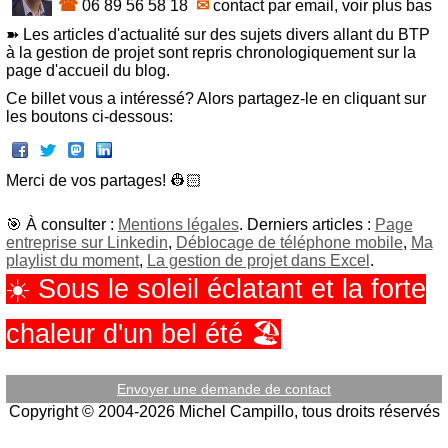
☎
06 89 56 58 18
✉
contact par email, voir plus bas
➽ Les articles d'actualité sur des sujets divers allant du BTP
à la gestion de projet sont repris chronologiquement sur la
page d'accueil du blog.
Ce billet vous a intéressé? Alors partagez-le en cliquant sur
les boutons ci-dessous:
Merci de vos partages! 👷🏻‍
🎯 À consulter :
Mentions légales
. Derniers articles :
Page
entreprise sur Linkedin
,
Déblocage de téléphone mobile
,
Ma
playlist du moment
,
La gestion de projet dans Excel
.
☀️ Sous le soleil éclatant et la forte
chaleur d'un bel été 🏖️
Envoyer une demande de contact
Copyright © 2004-2026 Michel Campillo, tous droits réservés