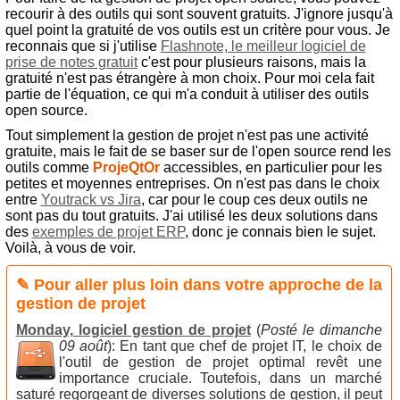
recourir à des outils qui sont souvent gratuits. J'ignore jusqu'à
quel point la gratuité de vos outils est un critère pour vous. Je
reconnais que si j'utilise
Flashnote, le meilleur logiciel de
prise de notes gratuit
c'est pour plusieurs raisons, mais la
gratuité n'est pas étrangère à mon choix. Pour moi cela fait
partie de l'équation, ce qui m'a conduit à utiliser des outils
open source.
Tout simplement la gestion de projet n'est pas une activité
gratuite, mais le fait de se baser sur de l'open source rend les
outils comme
ProjeQtOr
accessibles, en particulier pour les
petites et moyennes entreprises. On n'est pas dans le choix
entre
Youtrack vs Jira
, car pour le coup ces deux outils ne
sont pas du tout gratuits. J'ai utilisé les deux solutions dans
des
exemples de projet ERP
, donc je connais bien le sujet.
Voilà, à vous de voir.
✎ Pour aller plus loin dans votre approche de la
gestion de projet
Monday, logiciel gestion de projet
(
Posté le dimanche
09 août
):
En tant que chef de projet IT, le choix de
l'outil de gestion de projet optimal revêt une
importance cruciale. Toutefois, dans un marché
saturé regorgeant de diverses solutions de gestion, il peut