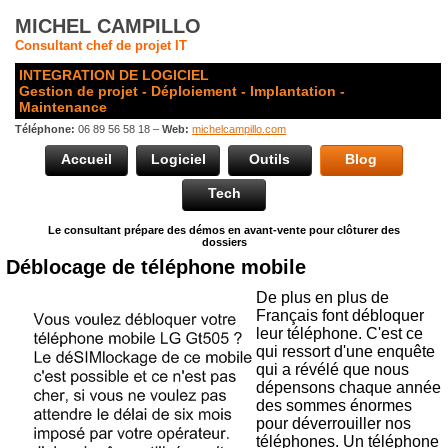
MICHEL CAMPILLO
Consultant chef de projet IT
INTEGRATION DE LOGICIEL
Gestion de projet - Déploiement - Implantation -
Maintenance
Téléphone:
06 89 56 58 18 –
Web:
michelcampillo.com
Accueil
Logiciel
Outils
Blog
Tech
Le consultant prépare des démos en avant-vente pour clôturer des
dossiers
Déblocage de téléphone mobile
De plus en plus de
Français font débloquer
leur téléphone. C'est ce
qui ressort d'une enquête
qui a révélé que nous
dépensons chaque année
des sommes énormes
pour déverrouiller nos
téléphones. Un téléphone