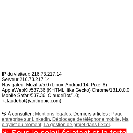
IP du visiteur: 216.73.217.14
Serveur 216.73.217.14
Navigateur Mozilla/5.0 (Linux; Android 14; Pixel 8)
AppleWebKit/537.36 (KHTML, like Gecko) Chrome/131.0.0.0
Mobile Safari/537.36; ClaudeBot/1.0;
+claudebot@anthropic.com)
🎯 À consulter :
Mentions légales
. Derniers articles :
Page
entreprise sur Linkedin
,
Déblocage de téléphone mobile
,
Ma
playlist du moment
,
La gestion de projet dans Excel
.