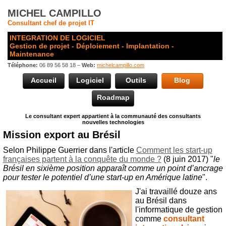
MICHEL CAMPILLO
Consultant chef de projet IT
INTEGRATION DE LOGICIEL
Gestion de projet - Déploiement - Implantation -
Maintenance
Téléphone:
06 89 56 58 18 –
Web:
michelcampillo.com
Accueil
Logiciel
Outils
Blog
Roadmap
Le consultant expert appartient à la communauté des consultants
nouvelles technologies
Mission export au Brésil
Selon Philippe Guerrier dans l'article
Comment les start-up
françaises partent à la conquête du monde ?
(8 juin 2017) "
le
Brésil en sixième position apparaît comme un point d’ancrage
pour tester le potentiel d’une start-up en Amérique latine
".
J'ai travaillé douze ans
au Brésil dans
l'informatique de gestion
comme
consultant