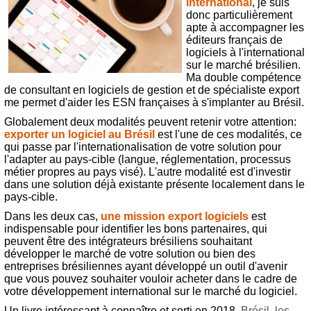
international
, je suis
donc particulièrement
apte à accompagner les
éditeurs français de
logiciels à l'international
sur le marché brésilien.
Ma double compétence
de consultant en logiciels de gestion et de spécialiste export
me permet d'aider les ESN françaises à s'implanter au Brésil.
Globalement deux modalités peuvent retenir votre attention:
exporter un logiciel au Brésil
est l'une de ces modalités, ce
qui passe par l'internationalisation de votre solution pour
l'adapter au pays-cible (langue, réglementation, processus
métier propres au pays visé). L'autre modalité est d'investir
dans une solution déjà existante présente localement dans le
pays-cible.
Dans les deux cas,
une mission export logiciels
est
indispensable pour identifier les bons partenaires, qui
peuvent être des intégrateurs brésiliens souhaitant
développer le marché de votre solution ou bien des
entreprises brésiliennes ayant développé un outil d'avenir
que vous pouvez souhaiter vouloir acheter dans le cadre de
votre développement international sur le marché du logiciel.
Un livre intéressant à connaître et sorti en 2018,
Brésil, les