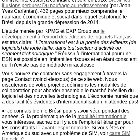
illusions perdues: Du naufrage au redressement
(par Jean-
Yves Carfantan). 432 pages pour mieux comprendre le
naufrage économique et social dans lequel est plongé le
Brésil depuis la grande dépression de 2014.
L'étude menée par KPMG et CXP Group sur
le
développement à l’export des éditeurs de logiciels français
est très claire: "
L'international est à la portée des éditeurs (de
logiciels) de toute taille, dans tout secteur d’activité ou
segment technologique.
" Réussir à l'international pour une
ESN est possible en limitant les risques et en étant conscient
qu'il n'existe pas de méthode miraculeuse.
Vous pouvez me contacter sans engagement à travers la
page Contact (voir ci-dessous) de ce site web. Nous
discuterons de votre projet et définirons les modalités de
collaboration pour aborder ensemble le marché brésilien du
logiciel et des nouvelles technologies. L'économie numérique
a des facilités évidentes d'internationalisation, n'attendez pas!
➽ Je connais bien le Brésil pour y avoir vécu pendant des
années. Si la problématique de la
mobilité internationale
vous intéresse, sachez qu'il y a de l'emploi à l'étranger pour
les consultants IT
ayant l'esprit nomade
. Si vous êtes en
Amérique du sud avec un problème de SIM, voir
carte SIM
Unlock
. ☺