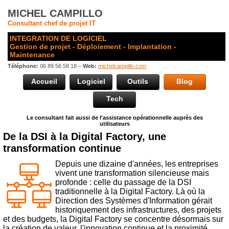
MICHEL CAMPILLO
Consultant chef de projet IT
INTEGRATION DE LOGICIEL
Gestion de projet - Déploiement - Implantation -
Maintenance
Téléphone:
06 89 56 58 18 –
Web:
michelcampillo.com
Accueil
Logiciel
Outils
Blog
Tech
Le consultant fait aussi de l'assistance opérationnelle auprès des
utilisateurs
De la DSI à la Digital Factory, une
transformation continue
Depuis une dizaine d'années, les entreprises
vivent une transformation silencieuse mais
profonde : celle du passage de la DSI
traditionnelle à la Digital Factory. Là où la
Direction des Systèmes d'Information gérait
historiquement des infrastructures, des projets
et des budgets, la Digital Factory se concentre désormais sur
la création de valeur, l'innovation continue et la proximité