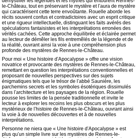
démystifier les légendes et les mythes qui entourent Rennes-
le-Château, tout en préservant le mystère et l'aura de mystère
qui caractérisent cette terre envoûtante. Rouelle aborde les
récits souvent confus et contradictoires avec un esprit critique
et une rigueur intellectuelle, distinguant les faits avérés des
spéculations fantaisistes et les interprétations erronées des
vérités cachées. Cette approche équilibrée et éclairée permet
au lecteur de démêler les fils entremêlés de la légende et de
la réalité, ouvrant ainsi la voie à une compréhension plus
profonde des mystères de Rennes-le-Château.
Pour moi « Une histoire d'Apocalypse » offre une vision
novatrice et provocante des mystères de Rennes-le-Château,
remettant en question les interprétations conventionnelles et
proposant de nouvelles perspectives sur des sujets
énigmatiques tels que le trésor de l'abbé Saunière, les
parchemins secrets et les symboles ésotériques dissimulés
dans l'architecture et les paysages de la région. Rouelle
pousse les limites de la pensée traditionnelle et invite le
lecteur à explorer les recoins les plus obscurs et les plus
mystérieux de l'histoire de Rennes-le-Château, ouvrant ainsi
la voie à de nouvelles découvertes et à de nouvelles
interprétations.
Personne ne niera que « Une histoire d'Apocalypse » est
plus qu'un simple livre sur les mystères de Rennes-le-