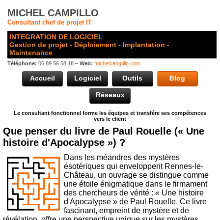
MICHEL CAMPILLO
Consultant chef de projet IT
INTEGRATION DE LOGICIEL
Gestion de projet - Déploiement - Implantation -
Maintenance
Téléphone:
06 89 56 58 18 –
Web:
michelcampillo.com
Accueil
Logiciel
Outils
Blog
Réseaux
Le consultant fonctionnel forme les équipes et transfére ses compétences
vers le client
Que penser du livre de Paul Rouelle (« Une
histoire d'Apocalypse ») ?
Dans les méandres des mystères
ésotériques qui enveloppent Rennes-le-
Château, un ouvrage se distingue comme
une étoile énigmatique dans le firmament
des chercheurs de vérité : « Une histoire
d'Apocalypse » de Paul Rouelle. Ce livre
fascinant, empreint de mystère et de
révélation, offre une perspective unique sur les mystères