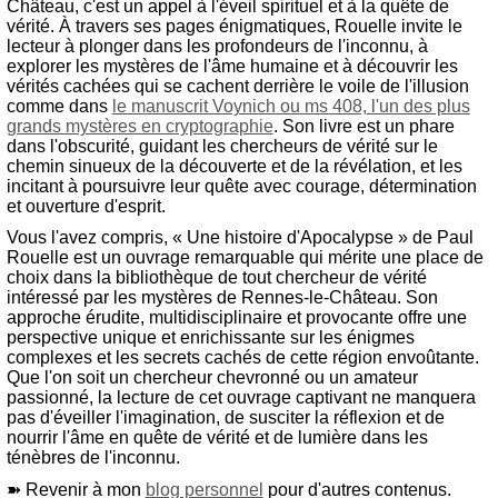
Château, c'est un appel à l'éveil spirituel et à la quête de
vérité. À travers ses pages énigmatiques, Rouelle invite le
lecteur à plonger dans les profondeurs de l'inconnu, à
explorer les mystères de l'âme humaine et à découvrir les
vérités cachées qui se cachent derrière le voile de l'illusion
comme dans
le manuscrit Voynich ou ms 408, l'un des plus
grands mystères en cryptographie
. Son livre est un phare
dans l'obscurité, guidant les chercheurs de vérité sur le
chemin sinueux de la découverte et de la révélation, et les
incitant à poursuivre leur quête avec courage, détermination
et ouverture d'esprit.
Vous l'avez compris, « Une histoire d'Apocalypse » de Paul
Rouelle est un ouvrage remarquable qui mérite une place de
choix dans la bibliothèque de tout chercheur de vérité
intéressé par les mystères de Rennes-le-Château. Son
approche érudite, multidisciplinaire et provocante offre une
perspective unique et enrichissante sur les énigmes
complexes et les secrets cachés de cette région envoûtante.
Que l'on soit un chercheur chevronné ou un amateur
passionné, la lecture de cet ouvrage captivant ne manquera
pas d'éveiller l'imagination, de susciter la réflexion et de
nourrir l'âme en quête de vérité et de lumière dans les
ténèbres de l'inconnu.
➽ Revenir à mon
blog personnel
pour d'autres contenus.