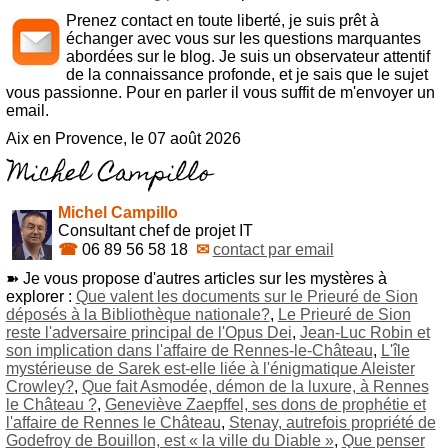
Prenez contact en toute liberté, je suis prêt à
échanger avec vous sur les questions marquantes
abordées sur le blog. Je suis un observateur attentif
de la connaissance profonde, et je sais que le sujet
vous passionne. Pour en parler il vous suffit de m'envoyer un
email.
Aix en Provence, le 07 août 2026
Michel Campillo
Consultant chef de projet IT
☎
06 89 56 58 18
✉
contact par email
➽ Je vous propose d'autres articles sur les mystères à
explorer :
Que valent les documents sur le Prieuré de Sion
déposés à la Bibliothèque nationale?
,
Le Prieuré de Sion
reste l'adversaire principal de l'Opus Dei
,
Jean-Luc Robin et
son implication dans l'affaire de Rennes-le-Château
,
L'île
mystérieuse de Sarek est-elle liée à l'énigmatique Aleister
Crowley?
,
Que fait Asmodée, démon de la luxure, à Rennes
le Château ?
,
Geneviève Zaepffel, ses dons de prophétie et
l'affaire de Rennes le Château
,
Stenay, autrefois propriété de
Godefroy de Bouillon, est « la ville du Diable »
,
Que penser