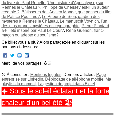
du livre de Paul Rouelle (Une histoire d'Apocalypse) sur
Rennes le Château ?
,
Philippe de Chérisey est-il un auteur
crédible ?
,
Bâtisseurs de l'Ancien Monde, que penser du film
de Patrice Pouillard?
,
Le Prieuré de Sion, gardien des
mystères à Rennes le Château
,
Le manuscrit Voynich, l'un
des plus grands mystères en cryptographie
,
Pierre Plantard
a-t-il été inspiré par Paul Le Cour?
,
René Guénon, franc-
maçon ou adepte du soufisme?
.
Ce billet vous a plu? Alors partagez-le en cliquant sur les
boutons ci-dessous:
Merci de vos partages! 👷🏻‍
🎯 À consulter :
Mentions légales
. Derniers articles :
Page
entreprise sur Linkedin
,
Déblocage de téléphone mobile
,
Ma
playlist du moment
,
La gestion de projet dans Excel
.
☀️ Sous le soleil éclatant et la forte
chaleur d'un bel été 🏖️