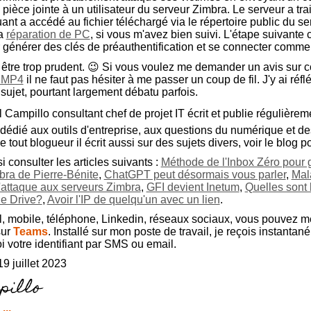
 pièce jointe à un utilisateur du serveur Zimbra. Le serveur a trait
quant a accédé au fichier téléchargé via le répertoire public du s
la
réparation de PC
, si vous m'avez bien suivi. L'étape suivante 
nérer des clés de préauthentification et se connecter comme u
is être trop prudent. 😉 Si vous voulez me demander un avis sur 
n MP4
il ne faut pas hésiter à me passer un coup de fil. J'y ai réfl
 sujet, pourtant largement débatu parfois.
Campillo consultant chef de projet IT écrit et publie régulière
g dédié aux outils d'entreprise, aux questions du numérique et d
out blogueur il écrit aussi sur des sujets divers, voir le blog p
 consulter les articles suivants :
Méthode de l'Inbox Zéro pour 
bra de Pierre-Bénite
,
ChatGPT peut désormais vous parler
,
Mal
'attaque aux serveurs Zimbra
,
GFI devient Inetum
,
Quelles sont 
e Drive?
,
Avoir l'IP de quelqu'un avec un lien
.
l, mobile, téléphone, Linkedin, réseaux sociaux, vous pouvez m
sur
Teams
. Installé sur mon poste de travail, je reçois instant
 votre identifiant par SMS ou email.
9 juillet 2023