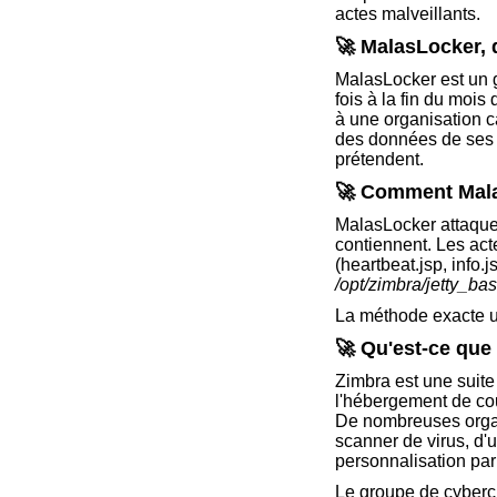
actes malveillants.
🚀 MalasLocker, q
MalasLocker est un 
fois à la fin du mois
à une organisation ca
des données de ses v
prétendent.
🚀 Comment Malas
MalasLocker attaque 
contiennent. Les act
(heartbeat.jsp, info.
/opt/zimbra/jetty_b
La méthode exacte ut
🚀 Qu'est-ce que
Zimbra est une suite
l'hébergement de cour
De nombreuses organi
scanner de virus, d'u
personnalisation par 
Le groupe de cybercr