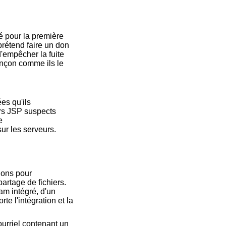
é pour la première
prétend faire un don
d'empêcher la fuite
ançon comme ils le
es qu'ils
ers JSP suspects
e
ur les serveurs.
ions pour
partage de fichiers.
am intégré, d'un
te l'intégration et la
urriel contenant un