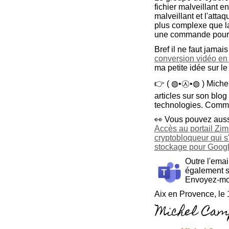
fichier malveillant en
malveillant et l'atta
plus complexe que 
une commande pour gé
Bref il ne faut jama
conversion vidéo e
ma petite idée sur le
👉 ( ◍•㉦•◍ ) Michel 
articles sur son blo
technologies. Comme t
👀 Vous pouvez aussi
Accès au portail Zim
cryptobloqueur qui s
stockage pour Googl
Outre l'emai
également 
Envoyez-moi
Aix en Provence, le 1