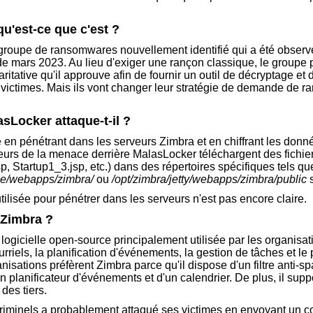
u'est-ce que c'est ?
groupe de ransomwares nouvellement identifié qui a été observ
 de mars 2023. Au lieu d'exiger une rançon classique, le groupe 
ritative qu'il approuve afin de fournir un outil de décryptage et 
ictimes. Mais ils vont changer leur stratégie de demande de r
Locker attaque-t-il ?
en pénétrant dans les serveurs Zimbra et en chiffrant les donné
eurs de la menace derrière MalasLocker téléchargent des fichi
jsp, Startup1_3.jsp, etc.) dans des répertoires spécifiques tels qu
ase/webapps/zimbra/
ou
/opt/zimbra/jetty/webapps/zimbra/public
s
ilisée pour pénétrer dans les serveurs n'est pas encore claire.
 Zimbra ?
 logicielle open-source principalement utilisée par les organisat
riels, la planification d'événements, la gestion de tâches et le 
sations préfèrent Zimbra parce qu'il dispose d'un filtre anti-sp
n planificateur d'événements et d'un calendrier. De plus, il suppor
des tiers.
iminels a probablement attaqué ses victimes en envoyant un co