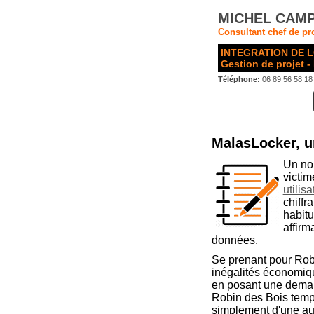
MICHEL CAMP
Consultant chef de pro
INTEGRATION DE L
Gestion de projet -
Téléphone:
06 89 56 58 18
MalasLocker, u
Un nou
victim
utilis
chiffr
habitu
affirm
données.
Se prenant pour Robi
inégalités économiq
en posant une demand
Robin des Bois tempo
simplement d'une aut