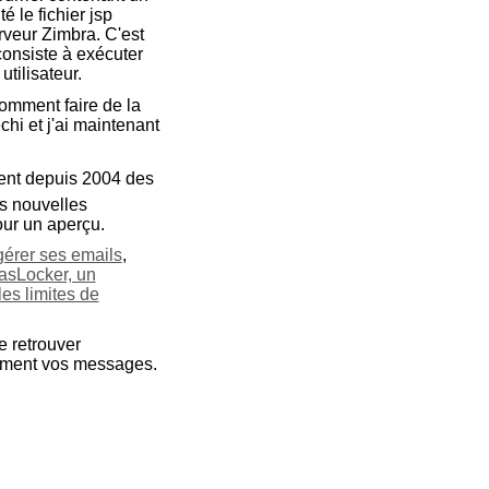
é le fichier jsp
erveur Zimbra. C'est
consiste à exécuter
tilisateur.
comment faire de la
échi et j'ai maintenant
ment depuis 2004 des
es nouvelles
our un aperçu.
gérer ses emails
,
asLocker, un
les limites de
e retrouver
anément vos messages.