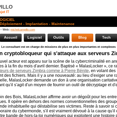
ILLO
jet IT
OGICIEL
 Déploiement - Implantation - Maintenance
 –
Web:
michelcampillo.com
Accueil
Logiciel
Outils
Blog
Tech
Le consultant est en charge de missions de plus en plus importantes et complexes
n cryptobloqueur qui s'attaque aux serveurs Z
vel acteur est apparu sur la scène de la cybercriminalité en a
es à la fin du mois d'avril dernier. Baptisé « MalasLocker », ce
ateurs de serveurs Zimbra comme à Pierre Bénite
, en volant des 
ant des fichiers. Mais il y a une nouveauté: au lieu d'exiger une
elle, MalasLocker demande un don à une organisation caritative
ant qu'il s'agit d'un moyen de fournir un outil de décryptage et d
n des Bois, MalasLocker affirme avoir un dégoût pour les entrep
ues. Il opère en dehors des normes conventionnelles des grou
e inhabituelle qui déstabilise ses victimes. Reste à savoir si c
raire du cybermonde, s'il est vraiment dévoué à la cause qu'il dé
re bande de hors-la-loi numériques qui exploitent une histoire