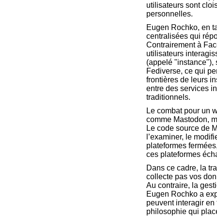
utilisateurs sont cl
personnelles.
Eugen Rochko, en tan
centralisées qui rép
Contrairement à Faceb
utilisateurs interag
(appelé "instance"),
Fediverse, ce qui pe
frontières de leurs i
entre des services i
traditionnels.
Le combat pour un we
comme Mastodon, met 
Le code source de Ma
l’examiner, le modifi
plateformes fermées, 
ces plateformes échap
Dans ce cadre, la tr
collecte pas vos don
Au contraire, la ges
Eugen Rochko a expri
peuvent interagir en 
philosophie qui place