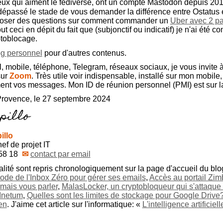
eux qui aiment le fediverse, ont un compte Mastodon depuis 2017
dépassé le stade de vous demander la différence entre Ostatus e
 poser des questions sur comment commander un
Uber avec 2 p
ut ceci en dépit du fait que (subjonctif ou indicatif) je n'ai été c
ptoblocage.
og personnel
pour d'autres contenus.
l, mobile, téléphone, Telegram, réseaux sociaux, je vous invite 
sur
Zoom
. Très utile voir indispensable, installé sur mon mobile,
ent vos messages. Mon ID de réunion personnel (PMI) est sur l
Provence, le 27 septembre 2024
illo
ef de projet IT
58 18
✉
contact par email
ualité sont repris chronologiquement sur la page d'accueil du bl
ode de l'Inbox Zéro pour gérer ses emails
,
Accès au portail Zim
mais vous parler
,
MalasLocker, un cryptobloqueur qui s'attaque
 Inetum
,
Quelles sont les limites de stockage pour Google Drive
en
. J'aime cet article sur l'informatique: «
L'intelligence artificiell