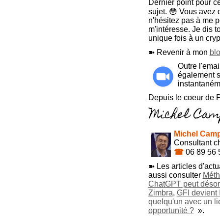
Dernier point pour c
sujet. 😳 Vous avez 
n'hésitez pas à me
m'intéresse. Je dis to
unique fois à un cry
➽ Revenir à mon
bl
Outre l'emai
également 
instantaném
Depuis le coeur de 
Michel Camp
Consultant ch
☎
06 89 56 
➽ Les articles d'act
aussi consulter
Méth
ChatGPT peut désor
Zimbra
,
GFI devient
quelqu'un avec un li
opportunité ?
».