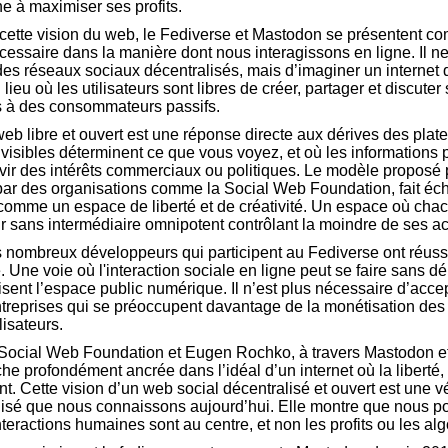
he à maximiser ses profits.
cette vision du web, le Fediverse et Mastodon se présentent c
ssaire dans la manière dont nous interagissons en ligne. Il ne
es réseaux sociaux décentralisés, mais d’imaginer un internet q
eu où les utilisateurs sont libres de créer, partager et discuter 
s à des consommateurs passifs.
b libre et ouvert est une réponse directe aux dérives des plate
nvisibles déterminent ce que vous voyez, et où les informations 
ir des intérêts commerciaux ou politiques. Le modèle proposé 
par des organisations comme la Social Web Foundation, fait é
çu comme un espace de liberté et de créativité. Un espace où cha
ir sans intermédiaire omnipotent contrôlant la moindre de ses ac
nombreux développeurs qui participent au Fediverse ont réussi 
. Une voie où l'interaction sociale en ligne peut se faire sans 
ent l’espace public numérique. Il n’est plus nécessaire d’accep
treprises qui se préoccupent davantage de la monétisation de
lisateurs.
 Social Web Foundation et Eugen Rochko, à travers Mastodon et
he profondément ancrée dans l’idéal d’un internet où la liberté, 
t. Cette vision d’un web social décentralisé et ouvert est une vé
alisé que nous connaissons aujourd’hui. Elle montre que nous p
teractions humaines sont au centre, et non les profits ou les al