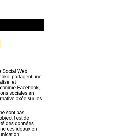
la Social Web
chko, partagent une
lisé, et
es comme Facebook,
tions sociales en
rnative axée sur les
ne sont pas
bjectif est de
iété des données
rne ces idéaux en
unication