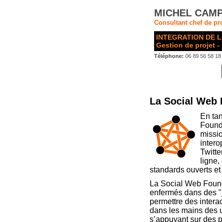
MICHEL CAMP
Consultant chef de pro
INTEGRATION DE L
Gestion de projet -
Téléphone:
06 89 56 58 18
La Social Web 
En tan
Found
missio
inter
Twitte
ligne,
standards ouverts et
La Social Web Founda
enfermés dans des "j
permettre des intera
dans les mains des u
s’appuyant sur des 