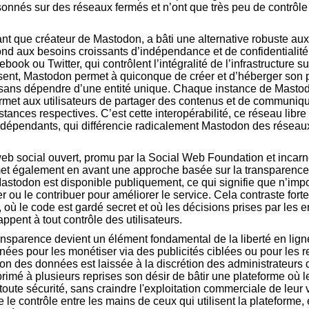
oisonnés sur des réseaux fermés et n’ont que très peu de contrôl
t que créateur de Mastodon, a bâti une alternative robuste aux
ond aux besoins croissants d’indépendance et de confidentialité 
ook ou Twitter, qui contrôlent l’intégralité de l’infrastructure su
issent, Mastodon permet à quiconque de créer et d’héberger son 
 sans dépendre d’une entité unique. Chaque instance de Mastod
rmet aux utilisateurs de partager des contenus et de communiq
nstances respectives. C’est cette interopérabilité, ce réseau lib
ndépendants, qui différencie radicalement Mastodon des réseau
b social ouvert, promu par la Social Web Foundation et incarn
également en avant une approche basée sur la transparence et 
stodon est disponible publiquement, ce qui signifie que n’impo
er ou le contribuer pour améliorer le service. Cela contraste for
où le code est gardé secret et où les décisions prises par les e
pent à tout contrôle des utilisateurs.
ansparence devient un élément fondamental de la liberté en lig
nées pour les monétiser via des publicités ciblées ou pour les r
tion des données est laissée à la discrétion des administrateurs
mé à plusieurs reprises son désir de bâtir une plateforme où le
toute sécurité, sans craindre l'exploitation commerciale de leur 
 le contrôle entre les mains de ceux qui utilisent la plateforme,