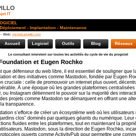
ILLO
jet IT
OGICIEL
 Déploiement - Implantation - Maintenance
 –
Web:
michelcampillo.com
Accueil
Logiciel
Outils
Blog
Réseaux
Le consultant intervient sur toutes les activités du cycle de vie du progiciel
Foundation et Eugen Rochko
t que défenseur du web libre, il est essentiel de souligner que 
ation et des initiatives comme Mastodon, fondée par Eugen Ro
n cruciale : celle de promouvoir un internet plus ouvert, décentra
opérable. À une époque où les grandes plateformes centralisé
r, ou Instagram détiennent le pouvoir sur la majorité des interac
 des projets comme Mastodon se démarquent en offrant une alte
 la transparence.
tion s’efforce de créer un écosystème web où les utilisateurs 
ardins clos" dominés par quelques géants du numérique. Leur o
ctions fluides entre les plateformes, tout en maintenant la propr
tilisateurs. Mastodon, sous la direction de Eugen Rochko, inca
protocoles ouverts comme ActivityPub pour permettre une comm