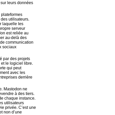
e sur leurs données
 plateformes
des utilisateurs.
r laquelle les
propre serveur
on est reliée au
uer au-delà des
re de communication
x sociaux
é par des projets
le logiciel libre.
rte qui peut
tement avec les
ntreprises derrière
ne. Mastodon ne
evendre à des tiers.
 de chaque instance.
s utilisateurs
vie privée. C’est une
 et non d’une