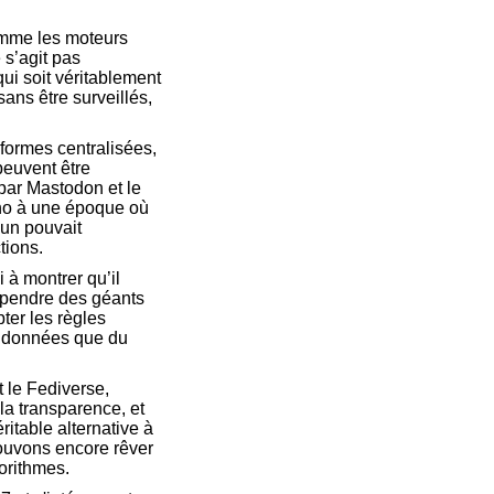
omme les moteurs
 s’agit pas
ui soit véritablement
sans être surveillés,
formes centralisées,
peuvent être
par Mastodon et le
cho à une époque où
cun pouvait
tions.
à montrer qu’il
dépendre des géants
ter les règles
s données que du
 le Fediverse,
la transparence, et
ritable alternative à
ouvons encore rêver
gorithmes.