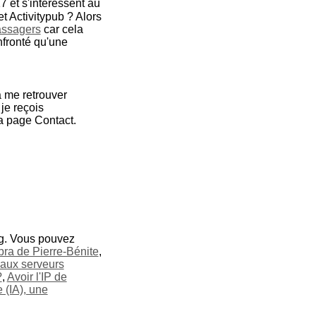
 et s'intéressent au
t Activitypub ? Alors
assagers
car cela
onfronté qu'une
à me retrouver
 je reçois
a page Contact.
og. Vous pouvez
bra de Pierre-Bénite
,
 aux serveurs
?
,
Avoir l'IP de
e (IA), une