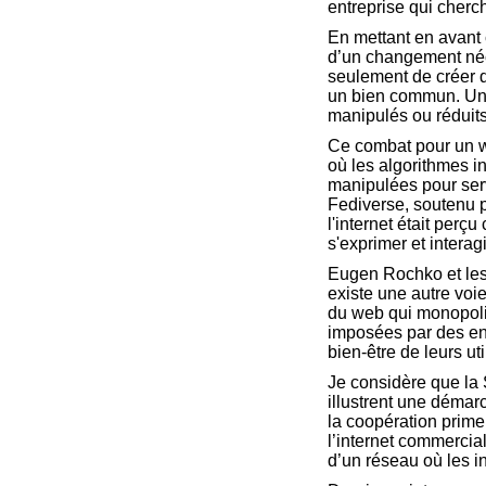
entreprise qui cherc
En mettant en avant 
d’un changement néce
seulement de créer d
un bien commun. Un li
manipulés ou réduit
Ce combat pour un we
où les algorithmes i
manipulées pour serv
Fediverse, soutenu 
l'internet était per
s'exprimer et interag
Eugen Rochko et les 
existe une autre voie
du web qui monopolis
imposées par des en
bien-être de leurs uti
Je considère que la
illustrent une démarc
la coopération primen
l’internet commerci
d’un réseau où les in