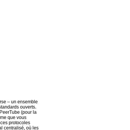
verse – un ensemble
standards ouverts.
PeerTube (pour la
orme que vous
 ces protocoles
 centralisé, où les