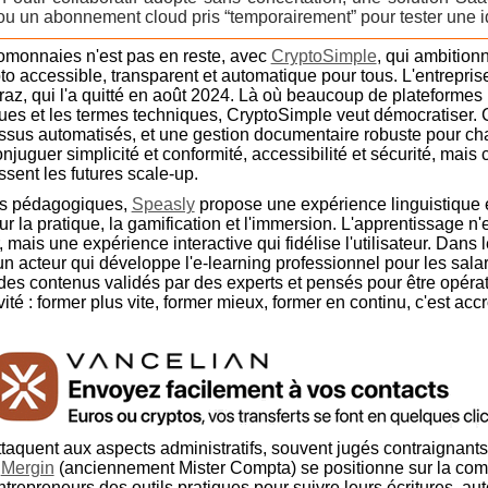
 ou un abonnement cloud pris “temporairement” pour tester une i
omonnaies n'est pas en reste, avec
CryptoSimple
, qui ambition
to accessible, transparent et automatique pour tous. L'entrepris
raz, qui l'a quitté en août 2024. Là où beaucoup de plateformes m
ues et les termes techniques, CryptoSimple veut démocratiser.
ssus automatisés, et une gestion documentaire robuste pour ch
njuguer simplicité et conformité, accessibilité et sécurité, mais
ssent les futures scale-up.
ns pédagogiques,
Speasly
propose une expérience linguistique 
r la pratique, la gamification et l'immersion. L'apprentissage n
 mais une expérience interactive qui fidélise l'utilisateur. Dans 
un acteur qui développe l'e-learning professionnel pour les salar
es contenus validés par des experts et pensés pour être opérat
vité : former plus vite, former mieux, former en continu, c'est accr
ttaquent aux aspects administratifs, souvent jugés contraignants
.
Mergin
(anciennement Mister Compta) se positionne sur la compt
trepreneurs des outils pratiques pour suivre leurs écritures, au