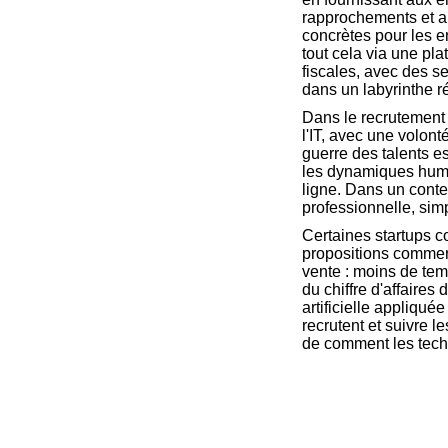
rapprochements et ant
concrètes pour les en
tout cela via une pla
fiscales, avec des se
dans un labyrinthe r
Dans le recrutement
l'IT, avec une volont
guerre des talents es
les dynamiques huma
ligne. Dans un conte
professionnelle, simp
Certaines startups c
propositions commerc
vente : moins de te
du chiffre d'affaires 
artificielle appliqué
recrutent et suivre l
de comment les techn