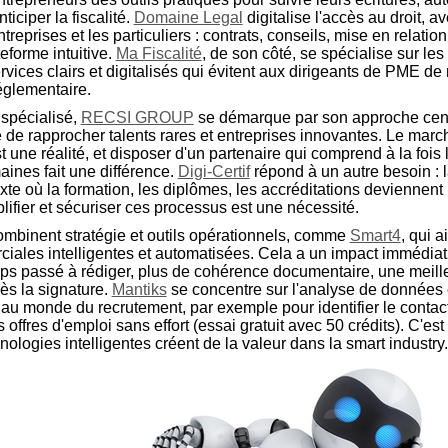
iciper la fiscalité.
Domaine Legal
digitalise l'accès au droit, a
treprises et les particuliers : contrats, conseils, mise en relati
teforme intuitive.
Ma Fiscalité
, de son côté, se spécialise sur les
rvices clairs et digitalisés qui évitent aux dirigeants de PME de
églementaire.
 spécialisé,
RECSI GROUP
se démarque par son approche centr
é de rapprocher talents rares et entreprises innovantes. Le march
t une réalité, et disposer d'un partenaire qui comprend à la fois 
ines fait une différence.
Digi-Certif
répond à un autre besoin : la
xte où la formation, les diplômes, les accréditations devienne
lifier et sécuriser ces processus est une nécessité.
ombinent stratégie et outils opérationnels, comme
Smart4
, qui a
iales intelligentes et automatisées. Cela a un impact immédiat 
mps passé à rédiger, plus de cohérence documentaire, une meil
dès la signature.
Mantiks
se concentre sur l'analyse de données et
e au monde du recrutement, par exemple pour identifier le contac
es offres d'emploi sans effort (essai gratuit avec 50 crédits). C'e
ologies intelligentes créent de la valeur dans la smart industry.