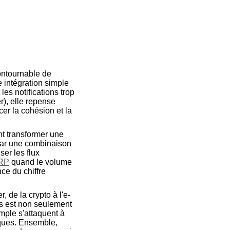
ontournable de
 intégration simple
es notifications trop
r), elle repense
er la cohésion et la
t transformer une
 par une combinaison
ser les flux
ERP
quand le volume
ce du chiffre
, de la crypto à l'e-
ais est non seulement
mple s'attaquent à
iques. Ensemble,