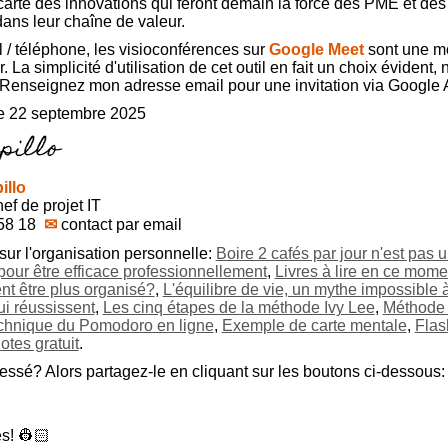
carte des innovations qui feront demain la force des PME et de
dans leur chaîne de valeur.
l / téléphone, les visioconférences sur
Google Meet
sont une mo
. La simplicité d'utilisation de cet outil en fait un choix évident
n. Renseignez mon adresse email pour une invitation via Google
e 22 septembre 2025
illo
ef de projet IT
58 18
✉
contact par email
sur l'organisation personnelle:
Boire 2 cafés par jour n'est pas
our être efficace professionnellement
,
Livres à lire en ce mome
nt être plus organisé?
,
L'équilibre de vie, un mythe impossible à
i réussissent
,
Les cinq étapes de la méthode Ivy Lee
,
Méthode 
chnique du Pomodoro en ligne
,
Exemple de carte mentale
,
Flas
otes gratuit
.
ressé? Alors partagez-le en cliquant sur les boutons ci-dessous:
s! 👷🏻‍