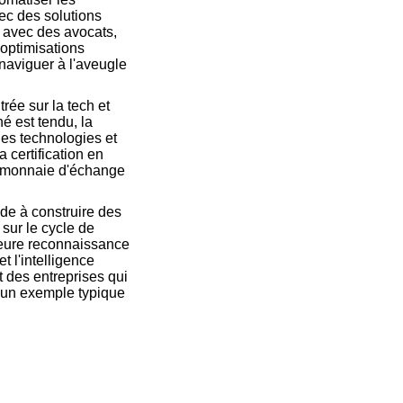
vec des solutions
on avec des avocats,
 optimisations
 naviguer à l'aveugle
ée sur la tech et
é est tendu, la
les technologies et
 certification en
nt monnaie d'échange
ide à construire des
sur le cycle de
leure reconnaissance
 l'intelligence
t des entreprises qui
st un exemple typique