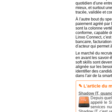
quotidien d'une entr
mieux, et surtout un
tracée, validée et co
À l'autre bout du spe
paiement agréé par l
sont la colonne vert
conforme, capable de
Linxo Connect, c'est
bancaire, facturation
d'acteur qui permet à
Le marché du recrute
en avant les savoir-ê
soft skills sont dev
alignée sur les beso
identifier des candi
dans l'air de la smar
✎ L'article du 
Shadow IT, quand
Depuis quel
appelé le S
services nu
Shadow IT c'est un