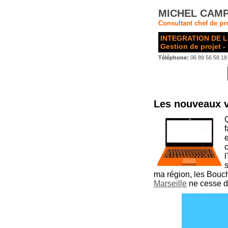
MICHEL CAMP
Consultant chef de pro
INTEGRATION DE L
Gestion de projet -
Téléphone:
06 89 56 58 18
Les nouveaux vi
Q
f
e
c
l
s
ma région, les Bouc
Marseille
ne cesse de