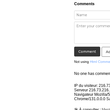
Comments
Ad
Not using
Html Comme
No one has commented
IP du visiteur: 216.
Serveur 216.73.216
Navigateur Mozilla/
Chrome/131.0.0.0 Sa
🎯 À consulter :
Ment