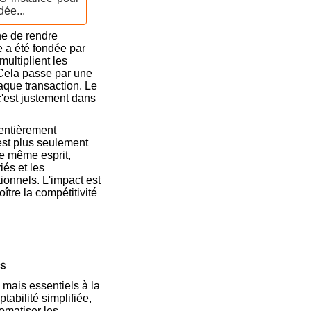
dée...
ne de rendre
e a été fondée par
ultiplient les
 Cela passe par une
aque transaction. Le
 c'est justement dans
entièrement
'est plus seulement
le même esprit,
iés et les
ionnels. L'impact est
oître la compétitivité
 mais essentiels à la
abilité simplifiée,
tomatiser les