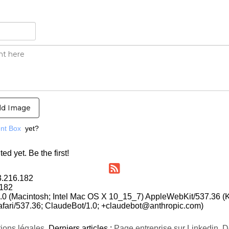
d Image
nt Box
yet?
 yet. Be the first!
73.216.182
.182
5.0 (Macintosh; Intel Mac OS X 10_15_7) AppleWebKit/537.36 (
fari/537.36; ClaudeBot/1.0; +claudebot@anthropic.com)
ions légales
. Derniers articles :
Page entreprise sur Linkedin
,
D