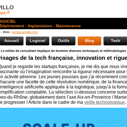
ILLO
jet IT
OGICIEL
 Déploiement - Implantation - Maintenance
 –
Web:
michelcampillo.com
Accueil
Logiciel
Outils
Blog
Tech
Le métier de consultant implique de dominer diverses techniques et méthodologies
sages de la tech française, innovation et rigu
uand je regarde les startups françaises, je me dis que nous v
ascinante où l'imagination rencontre la rigueur nécessaire pour
n activité pérenne. Les jeunes pousses que j'ai récemment cro
hacune une facette de cette révolution numérique, de la financ
'intelligence artificielle appliquée à la logistique, jusqu'à la form
implification comptable. La sélection ci-dessous concerne surto
hes-du-Rhône, globalement dans l'axe Aix-en-Provence / Marsei
 progresser ! Article dans le cadre de ma
veille technologique
.