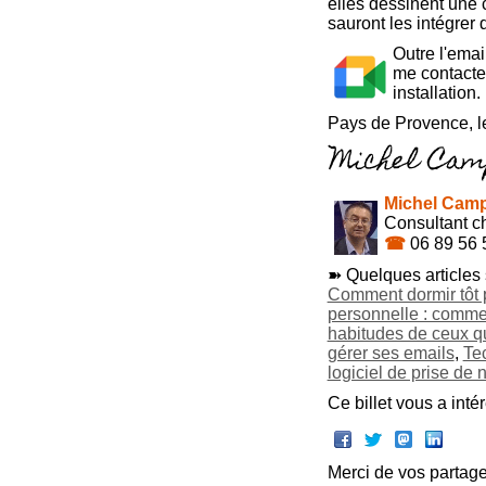
elles dessinent une 
sauront les intégrer 
Outre l'emai
me contacter
installatio
Pays de Provence, l
Michel Camp
Consultant ch
☎
06 89 56 
➽ Quelques articles 
Comment dormir tôt p
personnelle : comme
habitudes de ceux qu
gérer ses emails
,
Te
logiciel de prise de n
Ce billet vous a inté
Merci de vos partage