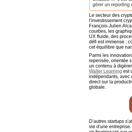
gérer un reporting
Le secteur des crypt
l'investissement cryp
François-Julien Alca
courbes, les graphiq
UX fluide, des proce
défi est immense : co
cet équilibre que nai
Parmi les innovatio
repensée, orientée su
un contenu à digérer,
Walter Learning
est 
indépendants, avec d
direct sur la producti
globale.
D'autres startups s'a
vie d'une entreprise
en fournissant aux en