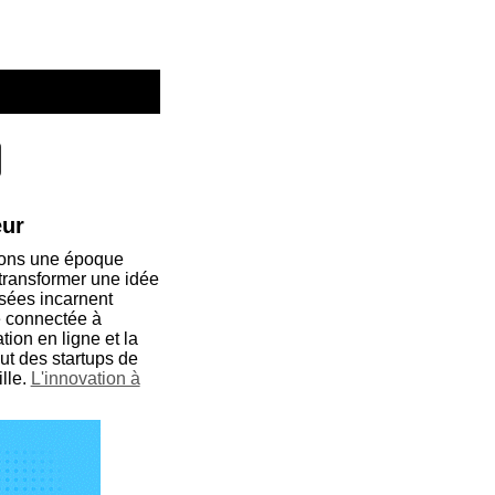
eur
ivons une époque
 transformer une idée
isées incarnent
e connectée à
ation en ligne et la
ut des startups de
lle.
L'innovation à