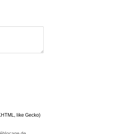
KHTML, like Gecko)
éblocage de