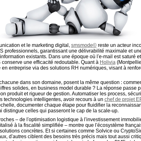
nication et le marketing digital,
smsmode©
reste un acteur inc
S professionnels, garantissant une délivrabilité maximale et une
nformation existants. Dans une époque où l'e-mail est saturé et l
conserve une efficacité redoutable. Quant à
Holivia
(Montpellie
 en entreprise via des solutions RH numériques, visant à renforc
, chacune dans son domaine, posent la même question : commen
hiffres solides, en business model durable ? La réponse passe
ion produit et rigueur de gestion. Automatiser les process, sécuri
des technologies intelligentes, avoir recours à un
chef de projet 
chelle, documenter chaque étape pour fluidifier la reconnaissan
qui distingue celles qui passeront le cap de la scale-up.
oches – de l'optimisation logistique à l'investissement immobilier
gitalisé à la fiscalité simplifiée – montre que l'écosystème franç
 solutions concrètes. Et si certaines comme Solvice ou CryptoSi
x, d'autres ciblent des besoins très précis mais tout aussi crit