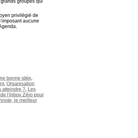
s grands groupes qui
yen privilégié de
, n'imposant aucune
 Agenda.
 une bonne idée
,
nt
,
Organisation
 atteindre ?
,
Les
de l'Inbox Zéro pour
hnote, le meilleur