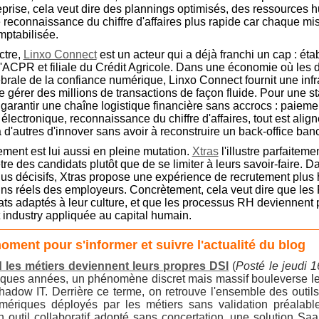
eprise, cela veut dire des plannings optimisés, des ressources 
e reconnaissance du chiffre d'affaires plus rapide car chaque mis
mptabilisée.
ctre,
Linxo Connect
est un acteur qui a déjà franchi un cap : ét
'ACPR et filiale du Crédit Agricole. Dans une économie où les 
ébrale de la confiance numérique, Linxo Connect fournit une infr
 gérer des millions de transactions de façon fluide. Pour une st
 garantir une chaîne logistique financière sans accrocs : paiem
 électronique, reconnaissance du chiffre d'affaires, tout est align
 d'autres d'innover sans avoir à reconstruire un back-office banc
ment est lui aussi en pleine mutation.
Xtras
l'illustre parfaiteme
tre des candidats plutôt que de se limiter à leurs savoir-faire.
enus décisifs, Xtras propose une expérience de recrutement plus
ins réels des employeurs. Concrètement, cela veut dire que le
dats adaptés à leur culture, et que les processus RH deviennent 
t industry appliquée au capital humain.
moment pour s'informer et suivre l'actualité du blog
 les métiers deviennent leurs propres DSI
(
Posté le jeudi 
ques années, un phénomène discret mais massif bouleverse le
hadow IT. Derrière ce terme, on retrouve l'ensemble des outils,
mériques déployés par les métiers sans validation préalabl
 outil collaboratif adopté sans concertation, une solution Saa