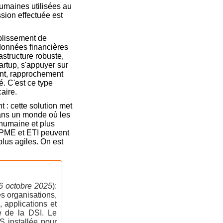
humaines utilisées au
sion effectuée est
ablissement de
données financières
astructure robuste,
artup, s'appuyer sur
ent, rapprochement
é. C'est ce type
aire.
nt : cette solution met
 Dans un monde où les
 humaine et plus
s PME et ETI peuvent
plus agiles. On est
16 octobre 2025
):
s organisations,
 applications et
e de la DSI. Le
S installée pour