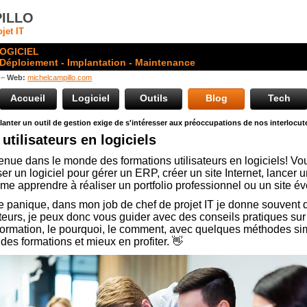
ILLO
jet IT
OGICIEL
 Déploiement - Implantation - Maintenance
 –
Web:
michelcampillo.com
Accueil
Logiciel
Outils
Blog
Tech
lanter un outil de gestion exige de s'intéresser aux préoccupations de nos interlocut
utilisateurs en logiciels
nue dans le monde des formations utilisateurs en logiciels! Vo
ser un logiciel pour gérer un ERP, créer un site Internet, lancer 
e apprendre à réaliser un portfolio professionnel ou un site é
 panique, dans mon job de chef de projet IT je donne souvent 
ateurs, je peux donc vous guider avec des conseils pratiques sur
formation, le pourquoi, le comment, avec quelques méthodes si
des formations et mieux en profiter. 👋