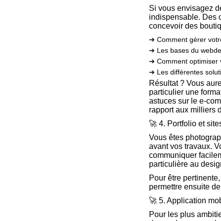
Si vous envisagez de
indispensable. Des 
concevoir des boutiq
➔ Comment gérer votre
➔ Les bases du webdesi
➔ Comment optimiser v
➔ Les différentes solu
Résultat ? Vous aurez
particulier une forma
astuces sur le e-co
rapport aux milliers 
🚀 4. Portfolio et si
Vous êtes photograph
avant vos travaux. 
communiquer facileme
particulière au design
Pour être pertinente,
permettre ensuite d
🚀 5. Application mo
Pour les plus ambiti