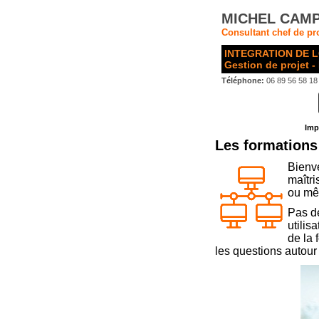
MICHEL CAMP
Consultant chef de pro
INTEGRATION DE L
Gestion de projet -
Téléphone:
06 89 56 58 18
Imp
Les formations 
Bienve
maîtri
ou mêm
Pas de
utilis
de la 
les questions autour 