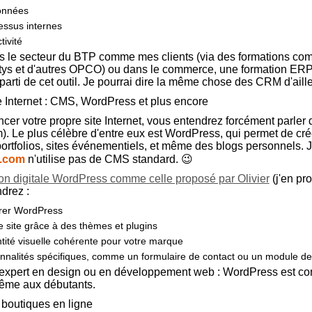
données
essus internes
ivité
 le secteur du BTP comme mes clients (via des formations com
tys et d'autres OPCO) ou dans le commerce, une formation ERP
r parti de cet outil. Je pourrai dire la même chose des CRM d'aill
te Internet : CMS, WordPress et plus encore
ncer votre propre site Internet, vous entendrez forcément parle
Le plus célèbre d'entre eux est WordPress, qui permet de crée
portfolios, sites événementiels, et même des blogs personnels. 
o.com
n'utilise pas de CMS standard. 😉
on digitale WordPress comme celle proposé par Olivier
(j'en pro
drez :
gurer WordPress
e site grâce à des thèmes et plugins
tité visuelle cohérente pour votre marque
onnalités spécifiques, comme un formulaire de contact ou un module de
e expert en design ou en développement web : WordPress est co
même aux débutants.
 boutiques en ligne