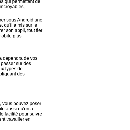
iés qui permettent de
 incroyables,
per sous Android une
 qu'il a mis sur le
r son appli, tout fier
mobile plus
la dépendra de vos
 passer sur des
eux types de
pliquant des
ct, vous pouvez poser
te aussi qu'on a
e facilité pour suivre
nt travailler en