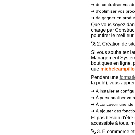
➔ de centraliser vos 
➔ d'optimiser vos proc
➔ de gagner en product
Que vous soyez dans
charge par Construc
pour tirer le meilleu
🚀 2. Création de si
Si vous souhaitez la
Management System). 
boutiques en ligne, 
que
michelcampill
Pendant une
formati
la pub!), vous appren
➔ À installer et confi
➔ À personnaliser votr
➔ À concevoir une iden
➔ À ajouter des foncti
Et pas besoin d'êtr
accessible à tous, 
🚀 3. E-commerce et