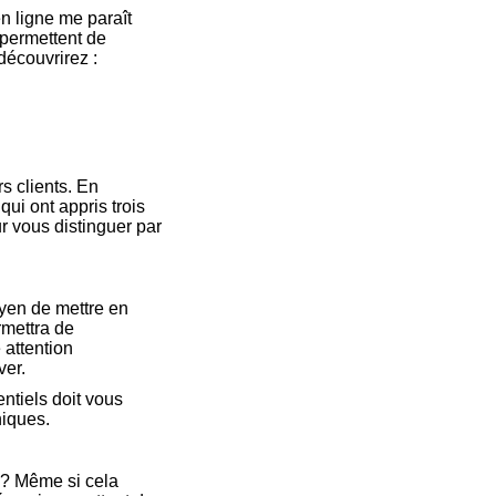
n ligne me paraît
permettent de
découvrirez :
s clients. En
qui ont appris trois
 vous distinguer par
oyen de mettre en
mettra de
 attention
ver.
entiels doit vous
niques.
 ? Même si cela