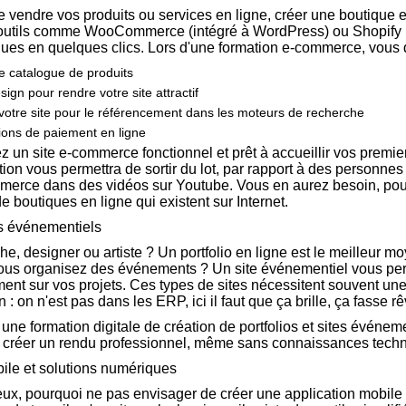
 vendre vos produits ou services en ligne, créer une boutique e
outils comme WooCommerce (intégré à WordPress) ou Shopify 
ues en quelques clics. Lors d'une formation e-commerce, vous 
 catalogue de produits
gn pour rendre votre site attractif
otre site pour le référencement dans les moteurs de recherche
tions de paiement en ligne
 un site e-commerce fonctionnel et prêt à accueillir vos premier
tion vous permettra de sortir du lot, par rapport à des personnes 
mmerce dans des vidéos sur Youtube. Vous en aurez besoin, pour
de boutiques en ligne qui existent sur Internet.
tes événementiels
e, designer ou artiste ? Un portfolio en ligne est le meilleur m
Vous organisez des événements ? Un site événementiel vous per
nt sur vos projets. Ces types de sites nécessitent souvent une
 : on n'est pas dans les ERP, ici il faut que ça brille, ça fasse rê
 une formation digitale de création de portfolios et sites événem
e créer un rendu professionnel, même sans connaissances tech
bile et solutions numériques
eux, pourquoi ne pas envisager de créer une application mobile