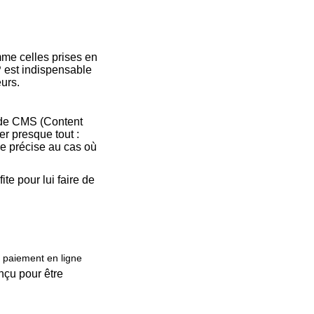
me celles prises en
 est indispensable
eurs.
r de CMS (Content
r presque tout :
Je précise au cas où
fite pour lui faire de
 paiement en ligne
nçu pour être