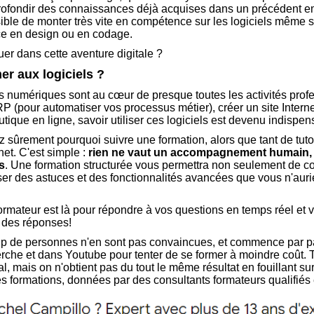
rofondir des connaissances déjà acquises dans un précédent e
sible de monter très vite en compétence sur les logiciels même s
e en design ou en codage.
uer dans cette aventure digitale ?
er aux logiciels ?
ils numériques sont au cœur de presque toutes les activités prof
RP (pour automatiser vos processus métier), créer un site Inter
ique en ligne, savoir utiliser ces logiciels est devenu indispen
ûrement pourquoi suivre une formation, alors que tant de tutori
net. C'est simple :
rien ne vaut un accompagnement humain, 
s
. Une formation structurée vous permettra non seulement de c
ser des astuces et des fonctionnalités avancées que vous n'auri
ormateur est là pour répondre à vos questions en temps réel et v
 des réponses!
p de personnes n'en sont pas convaincues, et commence par p
rche et dans Youtube pour tenter de se former à moindre coût.
l, mais on n'obtient pas du tout le même résultat en fouillant sur
ies formations, données par des consultants formateurs qualifiés