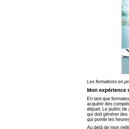
Les formations en pré
Mon expérience 
En tant que formateur
acquérir des compéte
départ. Le public de
qui doit générer des
qui pointe les heure
Au delà de mon métie