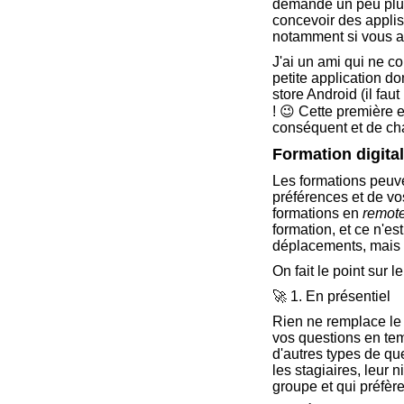
demande un peu plus d
concevoir des applis
notamment si vous av
J'ai un ami qui ne 
petite application do
store Android (il fau
! 😉 Cette première 
conséquent et de cha
Formation digital
Les formations peuve
préférences et de vo
formations en
remot
formation, et ce n'e
déplacements, mais o
On fait le point sur le
🚀 1. En présentiel
Rien ne remplace le 
vos questions en tem
d'autres types de que
les stagiaires, leur n
groupe et qui préfère