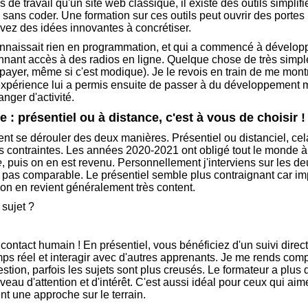
e travail qu'un site web classique, il existe des outils simplif
 sans coder. Une formation sur ces outils peut ouvrir des portes
ez des idées innovantes à concrétiser.
connaissait rien en programmation, et qui a commencé à dévelop
nnant accès à des radios en ligne. Quelque chose de très simple,
t payer, même si c'est modique). Je le revois en train de me montre
expérience lui a permis ensuite de passer à du développement 
nger d'activité.
e : présentiel ou à distance, c'est à vous de choisir !
nt se dérouler des deux manières. Présentiel ou distanciel, ce
s contraintes. Les années 2020-2021 ont obligé tout le monde à
e
, puis on en est revenu. Personnellement j'interviens sur les d
st pas comparable. Le présentiel semble plus contraignant car im
n en revient généralement très content.
 sujet ?
contact humain ! En présentiel, vous bénéficiez d'un suivi dire
ps réel et interagir avec d'autres apprenants. Je me rends comp
stion, parfois les sujets sont plus creusés. Le formateur a plus d
iveau d'attention et d'intérêt. C'est aussi idéal pour ceux qui aime
nt une approche sur le terrain.