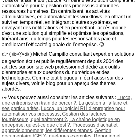
Voilà on a fait le tour, Lucca RH offre une solution complète et
automatisée pour la gestion des processus autour des
ressources humaines. En centralisant les activités
administratives, en automatisant les workflows, en offrant un
suivi en temps réel, en intégrant d'autres systèmes, en
envoyant des notifications et en permettant l'accès mobile,
c'est une solution qui simplifie et optimise les opérations,
libérant ainsi du temps pour les responsables paie et
améliorant l'efficacité globale de l'entreprise. 😉
👉 ( ◍•㉦•◍ ) Michel Campillo consultant expert en solutions
de gestion écrit et publie régulièrement depuis 2004 des
articles sur son site web professionnel dédié aux outils
d'entreprise et aux questions du numérique et des
technologies. Comme tout blogueur il écrit aussi sur des
sujets divers, voir le blog pour un aperçu des thèmes
abordés.
👀 Vous pouvez aussi consulter les articles suivants :
Lucca,
une entreprise en train de percer ?
,
La gestion à l'affaire et
ses particularités
,
Lucca, un logiciel RH d'entreprise pour
automatiser vos processus
,
Gestion des factures
fournisseurs, quel traitement ?
,
La chaîne logistique en
entreprise, qu'est-ce que c'est ?
,
Processus d'achat et
approvisionnement, les différentes étapes
,
Gestion
documentaire (GED), quelques exemples
,
Reporting et