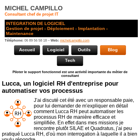
MICHEL CAMPILLO
Consultant chef de projet IT
INTEGRATION DE LOGICIEL
Gestion de projet - Déploiement - Implantation -
Maintenance
Téléphone:
06 89 56 58 18 –
Web:
michelcampillo.com
Accueil
Logiciel
Outils
Blog
Tech
Piloter le support fonctionnel est une activité importante du métier de
consultant
Lucca, un logiciel RH d'entreprise pour
automatiser vos processus
J'ai discuté cet été avec un responsable paie,
pour lui demander de m'expliquer en détail
comment Lucca RH peut automatiser les
processus RH de manière efficace et
simplifiée. En effet dans mes missions je
rencontre plutôt SILAE et Quadratus, j'ai peu
pratiqué Lucca RH, d'où mon interrogation à laquelle il a bien
voulu répondre.