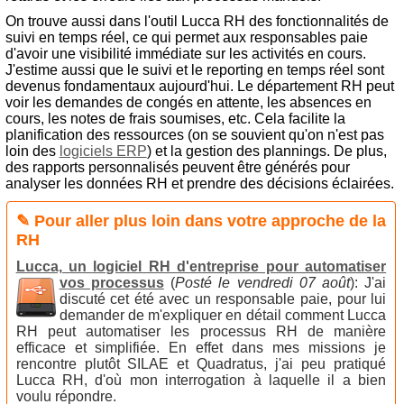
On trouve aussi dans l'outil Lucca RH des fonctionnalités de
suivi en temps réel, ce qui permet aux responsables paie
d'avoir une visibilité immédiate sur les activités en cours.
J'estime aussi que le suivi et le reporting en temps réel sont
devenus fondamentaux aujourd'hui. Le département RH peut
voir les demandes de congés en attente, les absences en
cours, les notes de frais soumises, etc. Cela facilite la
planification des ressources (on se souvient qu'on n'est pas
loin des
logiciels ERP
) et la gestion des plannings. De plus,
des rapports personnalisés peuvent être générés pour
analyser les données RH et prendre des décisions éclairées.
✎ Pour aller plus loin dans votre approche de la
RH
Lucca, un logiciel RH d'entreprise pour automatiser
vos processus
(
Posté le vendredi 07 août
):
J'ai
discuté cet été avec un responsable paie, pour lui
demander de m'expliquer en détail comment Lucca
RH peut automatiser les processus RH de manière
efficace et simplifiée. En effet dans mes missions je
rencontre plutôt SILAE et Quadratus, j'ai peu pratiqué
Lucca RH, d'où mon interrogation à laquelle il a bien
voulu répondre.