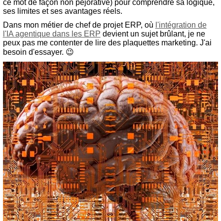
ce mot de façon non péjorative) pour comprendre sa logique,
ses limites et ses avantages réels.
Dans mon métier de chef de projet ERP, où
l'intégration de
l'IA agentique dans les ERP
devient un sujet brûlant, je ne
peux pas me contenter de lire des plaquettes marketing. J'ai
besoin d'essayer. 😉