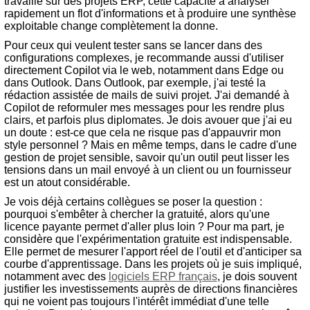
travaille sur des projets ERP, cette capacité à analyser
rapidement un flot d'informations et à produire une synthèse
exploitable change complètement la donne.
Pour ceux qui veulent tester sans se lancer dans des
configurations complexes, je recommande aussi d'utiliser
directement Copilot via le web, notamment dans Edge ou
dans Outlook. Dans Outlook, par exemple, j'ai testé la
rédaction assistée de mails de suivi projet. J'ai demandé à
Copilot de reformuler mes messages pour les rendre plus
clairs, et parfois plus diplomates. Je dois avouer que j'ai eu
un doute : est-ce que cela ne risque pas d'appauvrir mon
style personnel ? Mais en même temps, dans le cadre d'une
gestion de projet sensible, savoir qu'un outil peut lisser les
tensions dans un mail envoyé à un client ou un fournisseur
est un atout considérable.
Je vois déjà certains collègues se poser la question :
pourquoi s'embêter à chercher la gratuité, alors qu'une
licence payante permet d'aller plus loin ? Pour ma part, je
considère que l'expérimentation gratuite est indispensable.
Elle permet de mesurer l'apport réel de l'outil et d'anticiper sa
courbe d'apprentissage. Dans les projets où je suis impliqué,
notamment avec des
logiciels ERP français
, je dois souvent
justifier les investissements auprès de directions financières
qui ne voient pas toujours l'intérêt immédiat d'une telle