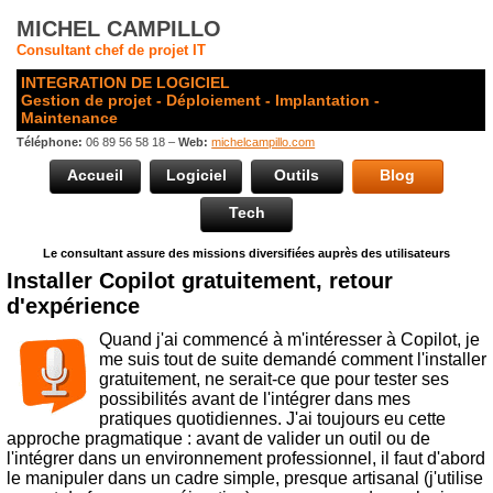
MICHEL CAMPILLO
Consultant chef de projet IT
INTEGRATION DE LOGICIEL
Gestion de projet - Déploiement - Implantation -
Maintenance
Téléphone:
06 89 56 58 18 –
Web:
michelcampillo.com
Accueil
Logiciel
Outils
Blog
Tech
Le consultant assure des missions diversifiées auprès des utilisateurs
Installer Copilot gratuitement, retour
d'expérience
Quand j'ai commencé à m'intéresser à Copilot, je
me suis tout de suite demandé comment l'installer
gratuitement, ne serait-ce que pour tester ses
possibilités avant de l'intégrer dans mes
pratiques quotidiennes. J'ai toujours eu cette
approche pragmatique : avant de valider un outil ou de
l'intégrer dans un environnement professionnel, il faut d'abord
le manipuler dans un cadre simple, presque artisanal (j'utilise