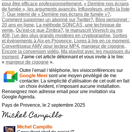
pour être efficace professionnellement
,
« Derrière nos écrans
de fumée », les arguments avancés
,
Influvoleurs, enfin la liste
?
,
Que retenir de « Derrière nos écrans de fumée »?
,
Comment supprimer un abonné sur Twitter?
,
Blog personnel :
20 ans en ligne
,
La méthode SONCAS, une technique de
vente
,
Qu'est-ce que Zimbra?
,
le manuscrit Voynich ou ms
408, l'un des plus grands mystères en cryptographie
,
Sorties
et évènements à Aix en Provence
,
Livres à lire en ce moment
,
Convertisseur AMV pour lecteur MP4
,
mangeur de cigogne
,
Encore la conversion vidéo
,
Ma playlist avec les musiques du
moment
. J'aime cet article détonnant et vous invite à le lire:
«
mangeur de cigogne
».
Outre l'email / téléphone, les visioconférences sur
Google Meet
sont une moyen privilégié de me
contacter. La simplicité d'utilisation de cet outil en fait
un choix évident, n'imposant aucune installation.
Renseignez mon adresse email pour une invitation via
Google Agenda.
Pays de Provence, le 2 septembre 2025
Michel Campillo