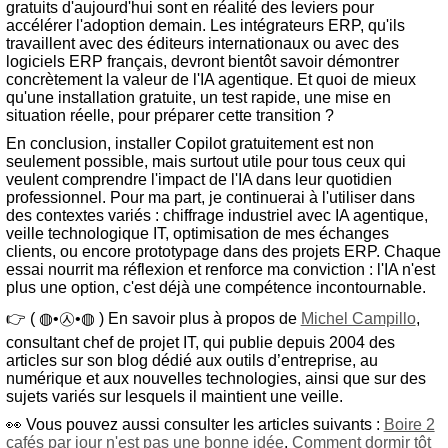
gratuits d'aujourd'hui sont en réalité des leviers pour
accélérer l'adoption demain. Les intégrateurs ERP, qu'ils
travaillent avec des éditeurs internationaux ou avec des
logiciels ERP français, devront bientôt savoir démontrer
concrètement la valeur de l'IA agentique. Et quoi de mieux
qu'une installation gratuite, un test rapide, une mise en
situation réelle, pour préparer cette transition ?
En conclusion, installer Copilot gratuitement est non
seulement possible, mais surtout utile pour tous ceux qui
veulent comprendre l'impact de l'IA dans leur quotidien
professionnel. Pour ma part, je continuerai à l'utiliser dans
des contextes variés : chiffrage industriel avec IA agentique,
veille technologique IT, optimisation de mes échanges
clients, ou encore prototypage dans des projets ERP. Chaque
essai nourrit ma réflexion et renforce ma conviction : l'IA n'est
plus une option, c'est déjà une compétence incontournable.
👉 ( ◍•㉦•◍ ) En savoir plus à propos de
Michel Campillo
,
consultant chef de projet IT, qui publie depuis 2004 des
articles sur son blog dédié aux outils d’entreprise, au
numérique et aux nouvelles technologies, ainsi que sur des
sujets variés sur lesquels il maintient une veille.
👀 Vous pouvez aussi consulter les articles suivants :
Boire 2
cafés par jour n'est pas une bonne idée
,
Comment dormir tôt