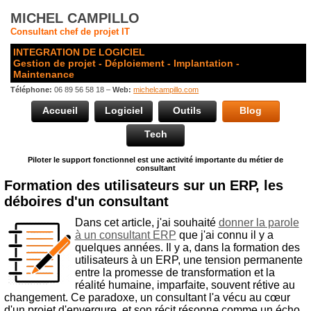
MICHEL CAMPILLO
Consultant chef de projet IT
INTEGRATION DE LOGICIEL
Gestion de projet - Déploiement - Implantation -
Maintenance
Téléphone:
06 89 56 58 18 –
Web:
michelcampillo.com
Accueil
Logiciel
Outils
Blog
Tech
Piloter le support fonctionnel est une activité importante du métier de
consultant
Formation des utilisateurs sur un ERP, les
déboires d'un consultant
Dans cet article, j'ai souhaité
donner la parole
à un consultant ERP
que j'ai connu il y a
quelques années. Il y a, dans la formation des
utilisateurs à un ERP, une tension permanente
entre la promesse de transformation et la
réalité humaine, imparfaite, souvent rétive au
changement. Ce paradoxe, un consultant l'a vécu au cœur
d'un projet d'envergure, et son récit résonne comme un écho