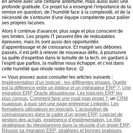
en arrière avec une certaine amertume, mais aussi avec une
profonde gratitude. Ce projet lui a enseigné l'importance de la
remise en question, de l'humilité face à la complexité, et de la
nécessité de s'entourer d'une équipe compétente pour pallier
ses propres lacunes.
Alors il continue d'avancer, plus sage et plus conscient de
ses limites. Les projets IT peuvent être de redoutables
épreuves, mais ils sont aussi des opportunités
d'apprentissage et de croissance. Et malgré ses déboires
passés, il est prêt à relever de nouveaux défis, à poursuivre
sa quête d'expertise dans le tumulte de la tech, en gardant à
l'esprit que parfois, la maîtrise nous échappe, et c'est dans
cette humilité que réside notre force. 😉
👀 Vous pouvez aussi consulter les articles suivants :
Implémentation d'un logiciel : les différentes phases
,
Quelle
est la différence entre un éditeur et un intégrateur ERP ?
,
Une
migration ERP Oracle désastreuse
,
Les logiciels ERP les
plus connus
,
Comment faire une road map projet ?
, un
CRM
nuagique
,
à quoi sert une page entreprise Linkedin
,
Les
formations utilisateurs en logiciels
,
L'acquisition de
connaissances dans le cadre d'un projet ERP
,
Logiciel de
gestion des achats, expérience d'implémentation
,
Le rôle
stratégique du rétroplanning dans la réussite d'un projet ERP
,
Réussir sa migration ERP, stratégies et bonnes pratiques
.