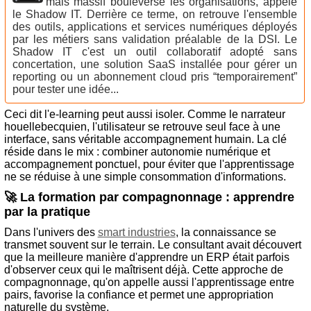
mais massif bouleverse les organisations, appelé
le Shadow IT. Derrière ce terme, on retrouve l'ensemble
des outils, applications et services numériques déployés
par les métiers sans validation préalable de la DSI. Le
Shadow IT c'est un outil collaboratif adopté sans
concertation, une solution SaaS installée pour gérer un
reporting ou un abonnement cloud pris “temporairement”
pour tester une idée...
Ceci dit l'e-learning peut aussi isoler. Comme le narrateur
houellebecquien, l'utilisateur se retrouve seul face à une
interface, sans véritable accompagnement humain. La clé
réside dans le mix : combiner autonomie numérique et
accompagnement ponctuel, pour éviter que l'apprentissage
ne se réduise à une simple consommation d'informations.
🚀 La formation par compagnonnage : apprendre
par la pratique
Dans l'univers des
smart industries
, la connaissance se
transmet souvent sur le terrain. Le consultant avait découvert
que la meilleure manière d'apprendre un ERP était parfois
d'observer ceux qui le maîtrisent déjà. Cette approche de
compagnonnage, qu'on appelle aussi l'apprentissage entre
pairs, favorise la confiance et permet une appropriation
naturelle du système.